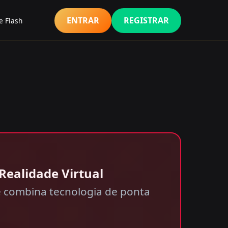
ENTRAR
REGISTRAR
e Flash
Realidade Virtual
 combina tecnologia de ponta