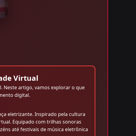
ade Virtual
. Neste artigo, vamos explorar o que
ento digital.
a eletrizante. Inspirado pela cultura
tual. Equipado com trilhas sonoras
éns até festivais de música eletrônica