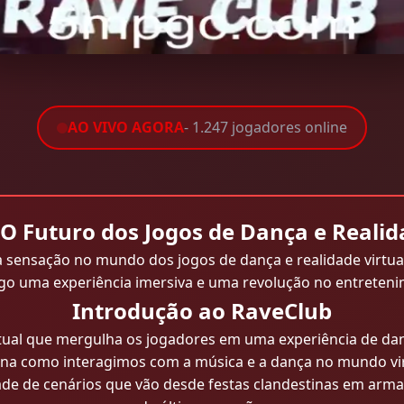
AO VIVO AGORA
- 1.247 jogadores online
O Futuro dos Jogos de Dança e Realid
a sensação no mundo dos jogos de dança e realidade virtual
ogo uma experiência imersiva e uma revolução no entretenim
Introdução ao RaveClub
tual que mergulha os jogadores em uma experiência de danç
gina como interagimos com a música e a dança no mundo vir
ade de cenários que vão desde festas clandestinas em armaz