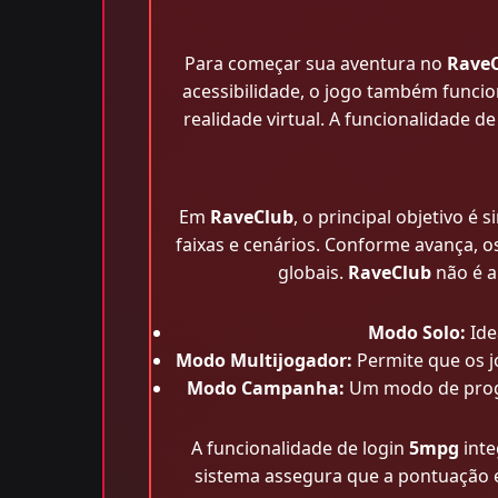
Para começar sua aventura no
Rave
acessibilidade, o jogo também funci
realidade virtual. A funcionalidade de
Em
RaveClub
, o principal objetivo 
faixas e cenários. Conforme avança, 
globais.
RaveClub
não é a
Modo Solo:
Ide
Modo Multijogador:
Permite que os 
Modo Campanha:
Um modo de progre
A funcionalidade de login
5mpg
inte
sistema assegura que a pontuação e