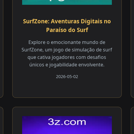
SurfZone: Aventuras Digitais no
Paraíso do Surf
Explore o emocionante mundo de
SurfZone, um jogo de simulação de surf
que cativa jogadores com desafios
únicos e jogabilidade envolvente.
2026-05-02