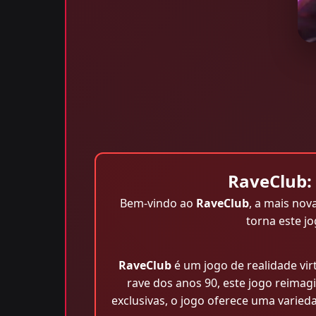
RaveClub: 
Bem-vindo ao
RaveClub
, a mais nov
torna este j
RaveClub
é um jogo de realidade vir
rave dos anos 90, este jogo reima
exclusivas, o jogo oferece uma varied