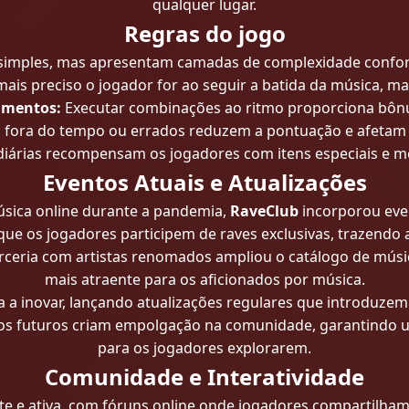
qualquer lugar.
Regras do jogo
simples, mas apresentam camadas de complexidade confor
is preciso o jogador for ao seguir a batida da música, ma
imentos:
Executar combinações ao ritmo proporciona bônus
fora do tempo ou errados reduzem a pontuação e afetam 
iárias recompensam os jogadores com itens especiais e me
Eventos Atuais e Atualizações
úsica online durante a pandemia,
RaveClub
incorporou even
que os jogadores participem de raves exclusivas, trazendo a
ceria com artistas renomados ampliou o catálogo de músic
mais atraente para os aficionados por música.
 a inovar, lançando atualizações regulares que introduzem
ntos futuros criam empolgação na comunidade, garantindo 
para os jogadores explorarem.
Comunidade e Interatividade
te e ativa, com fóruns online onde jogadores compartilha