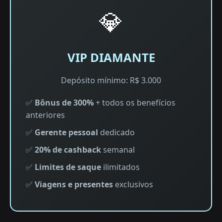
💎
VIP DIAMANTE
Depósito mínimo: R$ 3.000
✅
Bônus de 300%
+ todos os benefícios
anteriores
✅
Gerente pessoal
dedicado
✅
20% de cashback
semanal
✅
Limites de saque
ilimitados
✅
Viagens e presentes
exclusivos