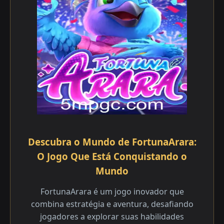
Descubra o Mundo de FortunaArara:
O Jogo Que Está Conquistando o
Mundo
FortunaArara é um jogo inovador que
combina estratégia e aventura, desafiando
jogadores a explorar suas habilidades