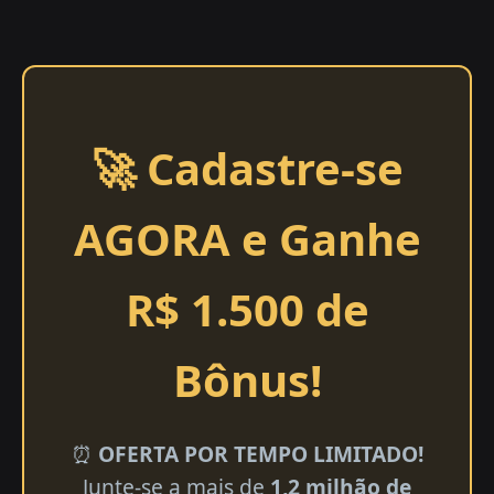
🚀 Cadastre-se
AGORA e Ganhe
R$ 1.500 de
Bônus!
⏰
OFERTA POR TEMPO LIMITADO!
Junte-se a mais de
1,2 milhão de