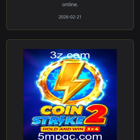
online.
2026-02-21