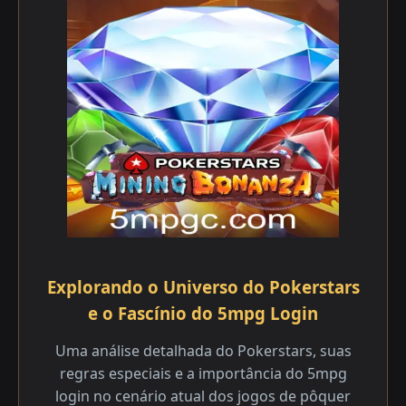
Explorando o Universo do Pokerstars
e o Fascínio do 5mpg Login
Uma análise detalhada do Pokerstars, suas
regras especiais e a importância do 5mpg
login no cenário atual dos jogos de pôquer