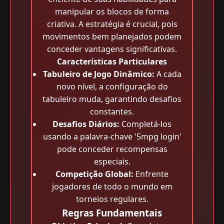
manipular os blocos de forma
criativa. A estratégia é crucial, pois
movimentos bem planejados podem
conceder vantagens significativas.
Características Particulares
Tabuleiro de Jogo Dinâmico:
A cada
novo nível, a configuração do
tabuleiro muda, garantindo desafios
constantes.
Desafios Diários:
Completá-los
usando a palavra-chave '5mpg login'
pode conceder recompensas
especiais.
Competição Global:
Enfrente
jogadores de todo o mundo em
torneios regulares.
Regras Fundamentais