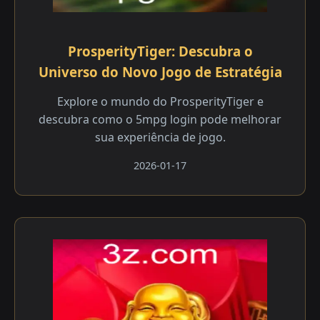
ProsperityTiger: Descubra o
Universo do Novo Jogo de Estratégia
Explore o mundo do ProsperityTiger e
descubra como o 5mpg login pode melhorar
sua experiência de jogo.
2026-01-17