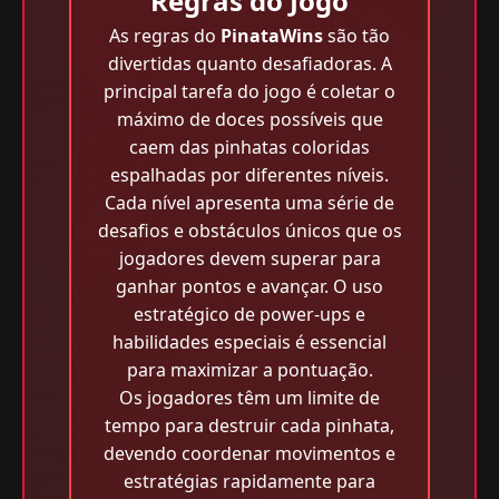
Regras do Jogo
As regras do
PinataWins
são tão
divertidas quanto desafiadoras. A
principal tarefa do jogo é coletar o
máximo de doces possíveis que
caem das pinhatas coloridas
espalhadas por diferentes níveis.
Cada nível apresenta uma série de
desafios e obstáculos únicos que os
jogadores devem superar para
ganhar pontos e avançar. O uso
estratégico de power-ups e
habilidades especiais é essencial
para maximizar a pontuação.
Os jogadores têm um limite de
tempo para destruir cada pinhata,
devendo coordenar movimentos e
estratégias rapidamente para