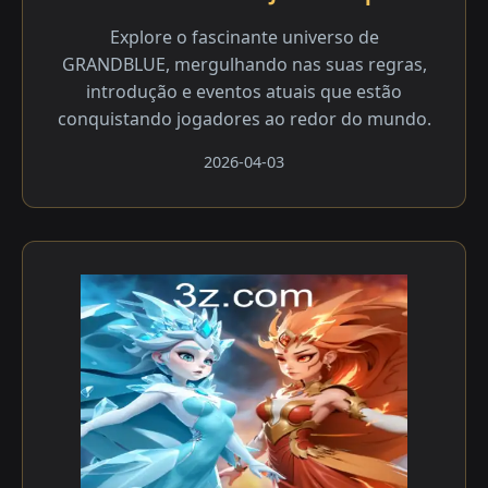
Explore o fascinante universo de
GRANDBLUE, mergulhando nas suas regras,
introdução e eventos atuais que estão
conquistando jogadores ao redor do mundo.
2026-04-03