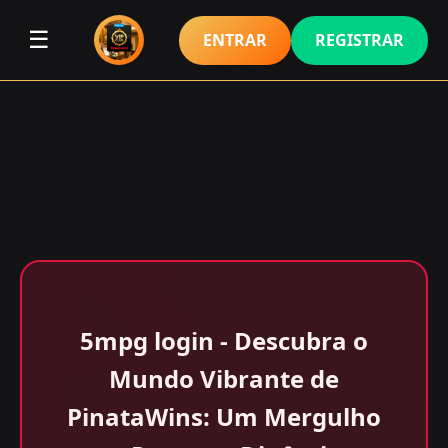
☰
ENTRAR
REGISTRAR
5mpg login - Descubra o
Mundo Vibrante de
PinataWins: Um Mergulho