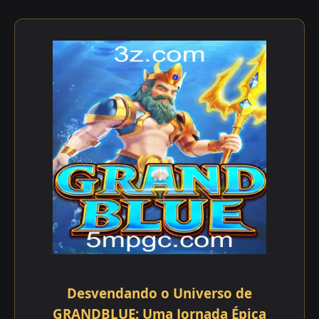
Desvendando o Universo de
GRANDBLUE: Uma Jornada Épica