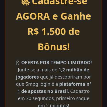
🚀 Cadastre-se
AGORA e Ganhe
R$ 1.500 de
Bônus!
⏰
OFERTA POR TEMPO LIMITADO!
Junte-se a mais de
1,2 milhão de
jogadores
que já descobriram por
que 5mpg login é a
plataforma nº
1 de apostas no Brasil
. Cadastro
em 30 segundos, primeiro saque
em 2 minutos!