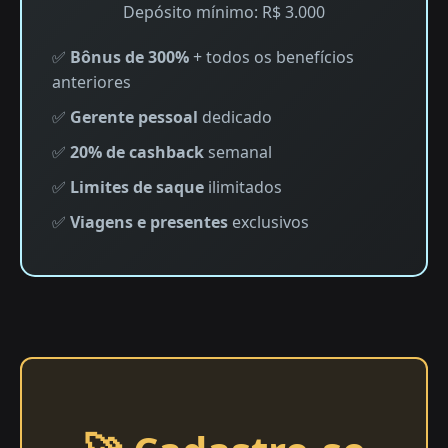
Depósito mínimo: R$ 3.000
✅
Bônus de 300%
+ todos os benefícios
anteriores
✅
Gerente pessoal
dedicado
✅
20% de cashback
semanal
✅
Limites de saque
ilimitados
✅
Viagens e presentes
exclusivos