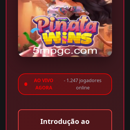
AO VIVO
- 1.247 jogadores
AGORA
online
Introdução ao