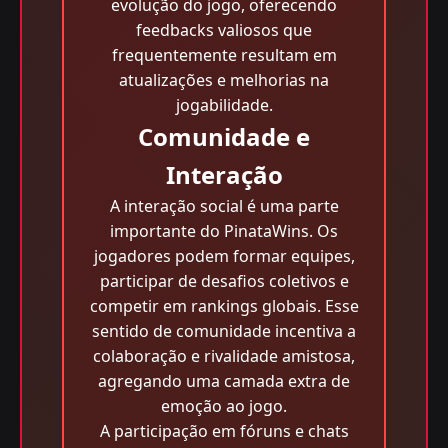
evolução do jogo, oferecendo
feedbacks valiosos que
frequentemente resultam em
atualizações e melhorias na
jogabilidade.
Comunidade e
Interação
A interação social é uma parte
importante do PinataWins. Os
jogadores podem formar equipes,
participar de desafios coletivos e
competir em rankings globais. Esse
sentido de comunidade incentiva a
colaboração e rivalidade amistosa,
agregando uma camada extra de
emoção ao jogo.
A participação em fóruns e chats