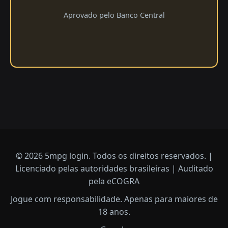
Aprovado pelo Banco Central
© 2026 5mpg login. Todos os direitos reservados. |
Licenciado pelas autoridades brasileiras | Auditado
pela eCOGRA
Jogue com responsabilidade. Apenas para maiores de
18 anos.