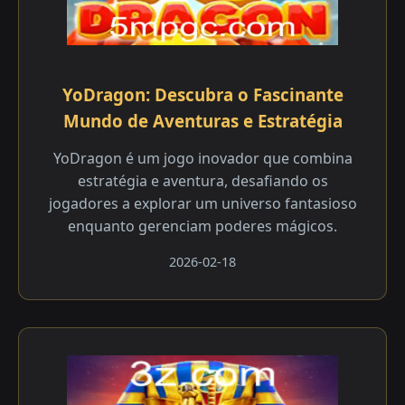
YoDragon: Descubra o Fascinante
Mundo de Aventuras e Estratégia
YoDragon é um jogo inovador que combina
estratégia e aventura, desafiando os
jogadores a explorar um universo fantasioso
enquanto gerenciam poderes mágicos.
2026-02-18