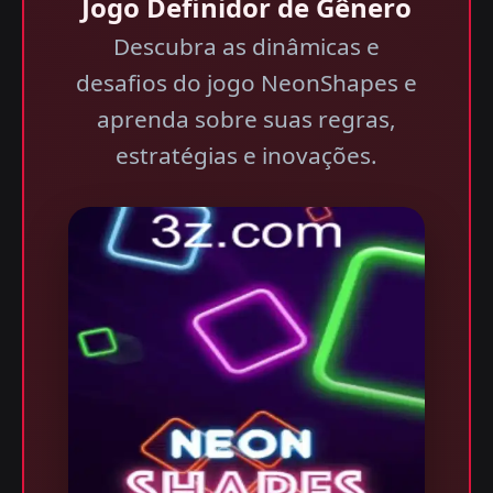
Jogo Definidor de Gênero
Descubra as dinâmicas e
desafios do jogo NeonShapes e
aprenda sobre suas regras,
estratégias e inovações.