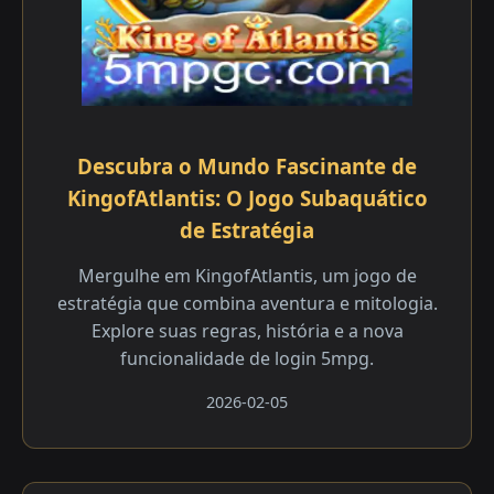
Descubra o Mundo Fascinante de
KingofAtlantis: O Jogo Subaquático
de Estratégia
Mergulhe em KingofAtlantis, um jogo de
estratégia que combina aventura e mitologia.
Explore suas regras, história e a nova
funcionalidade de login 5mpg.
2026-02-05