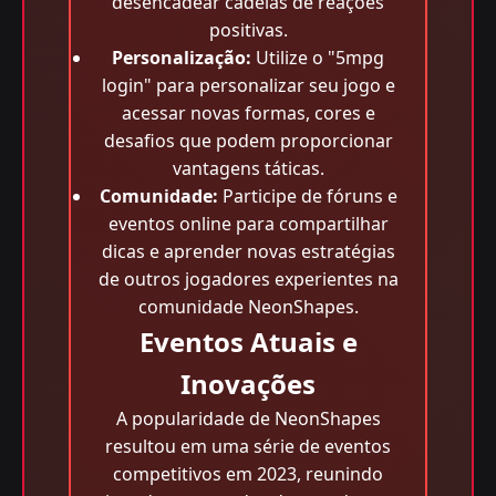
desencadear cadeias de reações
positivas.
Personalização:
Utilize o "5mpg
login" para personalizar seu jogo e
acessar novas formas, cores e
desafios que podem proporcionar
vantagens táticas.
Comunidade:
Participe de fóruns e
eventos online para compartilhar
dicas e aprender novas estratégias
de outros jogadores experientes na
comunidade NeonShapes.
Eventos Atuais e
Inovações
A popularidade de NeonShapes
resultou em uma série de eventos
competitivos em 2023, reunindo