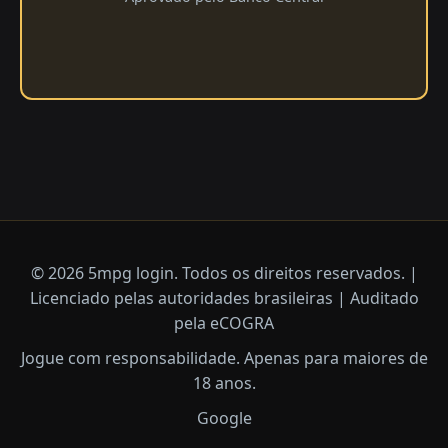
© 2026 5mpg login. Todos os direitos reservados. |
Licenciado pelas autoridades brasileiras | Auditado
pela eCOGRA
Jogue com responsabilidade. Apenas para maiores de
18 anos.
Google