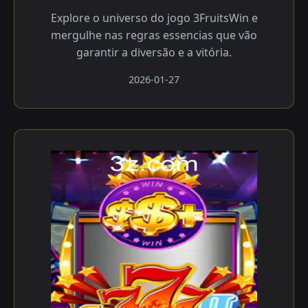
Explore o universo do jogo 3FruitsWin e
mergulhe nas regras essencias que vão
garantir a diversão e a vitória.
2026-01-27