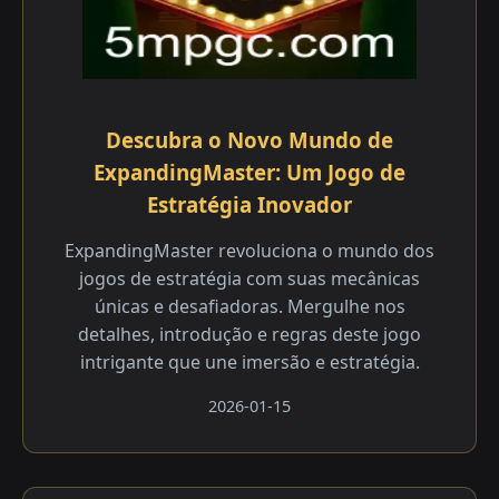
Descubra o Novo Mundo de
ExpandingMaster: Um Jogo de
Estratégia Inovador
ExpandingMaster revoluciona o mundo dos
jogos de estratégia com suas mecânicas
únicas e desafiadoras. Mergulhe nos
detalhes, introdução e regras deste jogo
intrigante que une imersão e estratégia.
2026-01-15