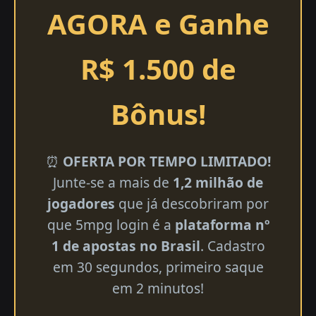
AGORA e Ganhe
R$ 1.500 de
Bônus!
⏰
OFERTA POR TEMPO LIMITADO!
Junte-se a mais de
1,2 milhão de
jogadores
que já descobriram por
que 5mpg login é a
plataforma nº
1 de apostas no Brasil
. Cadastro
em 30 segundos, primeiro saque
em 2 minutos!