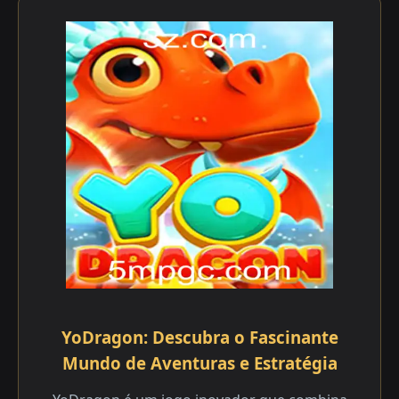
YoDragon: Descubra o Fascinante
Mundo de Aventuras e Estratégia