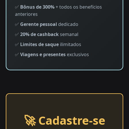
✅
Bônus de 300%
+ todos os benefícios
anteriores
✅
Gerente pessoal
dedicado
✅
20% de cashback
semanal
✅
Limites de saque
ilimitados
✅
Viagens e presentes
exclusivos
🚀 Cadastre-se