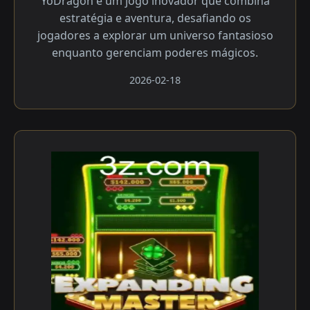
YoDragon é um jogo inovador que combina
estratégia e aventura, desafiando os
jogadores a explorar um universo fantasioso
enquanto gerenciam poderes mágicos.
2026-02-18