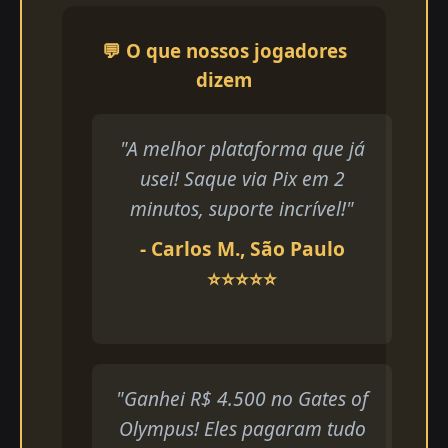
💬 O que nossos jogadores
dizem
"A melhor plataforma que já
usei! Saque via Pix em 2
minutos, suporte incrível!"
- Carlos M., São Paulo
⭐⭐⭐⭐⭐
"Ganhei R$ 4.500 no Gates of
Olympus! Eles pagaram tudo