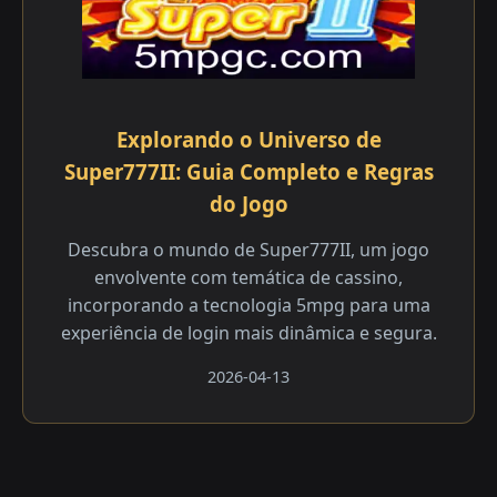
Explorando o Universo de
Super777II: Guia Completo e Regras
do Jogo
Descubra o mundo de Super777II, um jogo
envolvente com temática de cassino,
incorporando a tecnologia 5mpg para uma
experiência de login mais dinâmica e segura.
2026-04-13