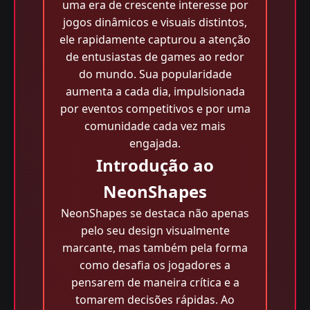
uma era de crescente interesse por
jogos dinâmicos e visuais distintos,
ele rapidamente capturou a atenção
de entusiastas de games ao redor
do mundo. Sua popularidade
aumenta a cada dia, impulsionada
por eventos competitivos e por uma
comunidade cada vez mais
engajada.
Introdução ao
NeonShapes
NeonShapes se destaca não apenas
pelo seu design visualmente
marcante, mas também pela forma
como desafia os jogadores a
pensarem de maneira crítica e a
tomarem decisões rápidas. Ao