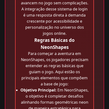
avancem no jogo sem complicações.
A integração desse sistema de login
é uma resposta direta à demanda
crescente por acessibilidade e
personalização no universo dos
jogos online.
Regras Básicas do
NeonShapes
Para começar a aventura em
NeonShapes, os jogadores precisam
entender as regras básicas que
guiam o jogo. Aqui estão os
principais elementos que compõem
a base de jogo:
Objetivo Principal:
Em NeonShapes,
o objetivo é completar desafios
alinhando formas geométricas neon
de maneira estratégica para