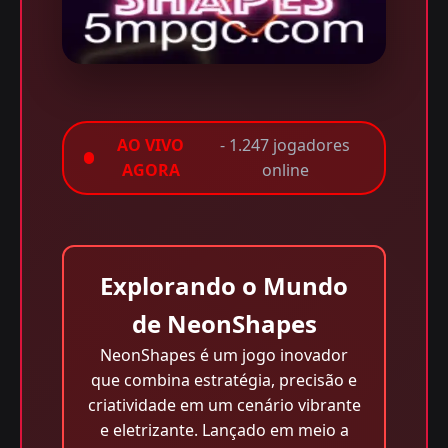
AO VIVO
- 1.247 jogadores
AGORA
online
Explorando o Mundo
de NeonShapes
NeonShapes é um jogo inovador
que combina estratégia, precisão e
criatividade em um cenário vibrante
e eletrizante. Lançado em meio a